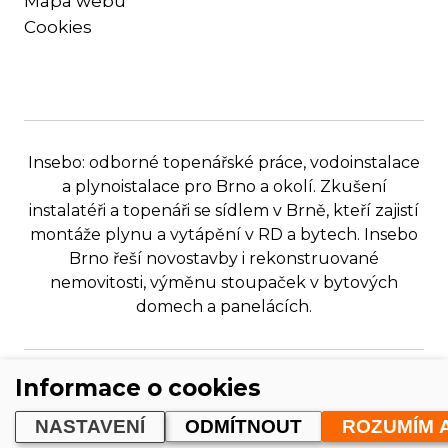
Mapa webu
Cookies
Insebo: odborné topenářské práce, vodoinstalace
a plynoistalace pro Brno a okolí. Zkušení
instalatéři a topenáři se sídlem v Brně, kteří zajistí
montáže plynu a vytápění v RD a bytech. Insebo
Brno řeší novostavby i rekonstruované
nemovitosti, výměnu stoupaček v bytových
domech a panelácích.
Informace o cookies
Copyright © 2026 INSEBO, spol. s r. o.
NASTAVENÍ
ODMÍTNOUT
ROZUMÍM A