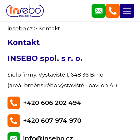
insebo.cz
>
Kontakt
Kontakt
INSEBO spol. s r. o.
Sídlo firmy:
Výstaviště
1, 648 36 Brno
(areál brněnského výstaviště - pavilon A
)
3
+420 606 202 494
+420 607 974 970
info@insebo.cz