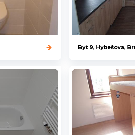
Byt 9, Hybešova, B