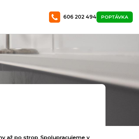
606 202 494
POPTÁVKA
hy až po strop
.
Spolupracujeme v