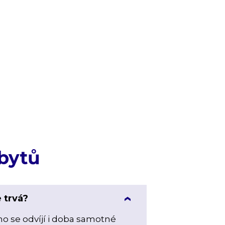
bytů
 trvá?
ho se odvíjí i doba samotné