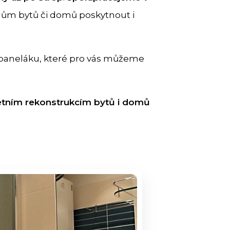
lům bytů či domů poskytnout i
 paneláku, které pro vás můžeme
letním rekonstrukcím bytů i domů