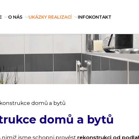
E
O NÁS
UKÁZKY REALIZACÍ
INFO
KONTAKT
ekonstrukce domů a bytů
trukce domů a bytů
 nimiž jsme schopni provést
rekonstrukci od podla