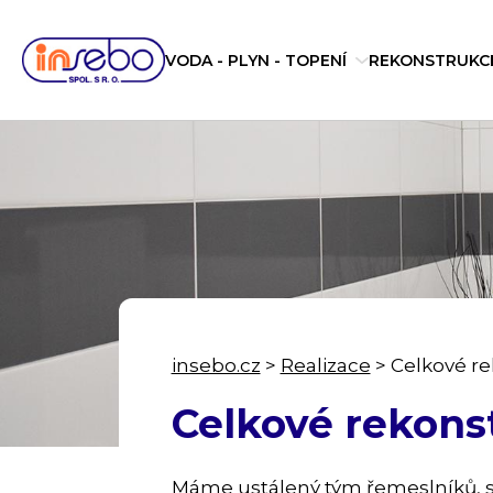
VODA - PLYN - TOPENÍ
REKONSTRUKC
insebo.cz
>
Realizace
>
Celkové r
Celkové rekons
Máme ustálený tým řemeslníků, s