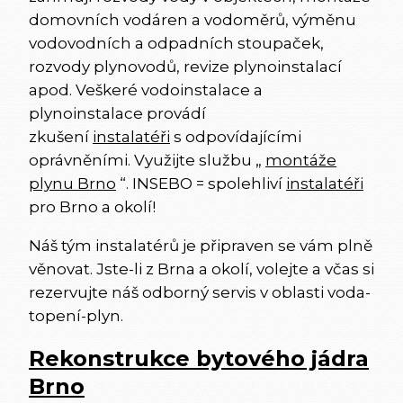
domovních vodáren a vodoměrů, výměnu
vodovodních a odpadních stoupaček,
rozvody plynovodů, revize plynoinstalací
apod. Veškeré vodoinstalace a
plynoinstalace provádí
zkušení
instalatéři
s odpovídajícími
oprávněními. Využijte službu „
montáže
plynu Brno
“. INSEBO = spolehliví
instalatéři
pro Brno a okolí!
Náš tým instalatérů je připraven se vám plně
věnovat. Jste-li z Brna a okolí, volejte a včas si
rezervujte náš odborný servis v oblasti voda-
topení-plyn.
Rekonstrukce bytového jádra
Brno