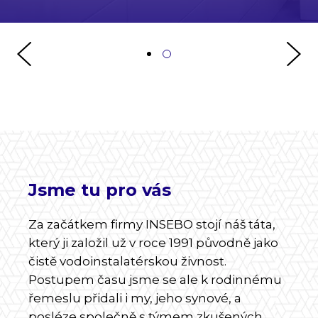
Jsme tu pro vás
Za začátkem firmy INSEBO stojí náš táta,
který ji založil už v roce 1991 původně jako
čistě vodoinstalatérskou živnost.
Postupem času jsme se ale k rodinnému
řemeslu přidali i my, jeho synové, a
posléze společně s týmem zkušených