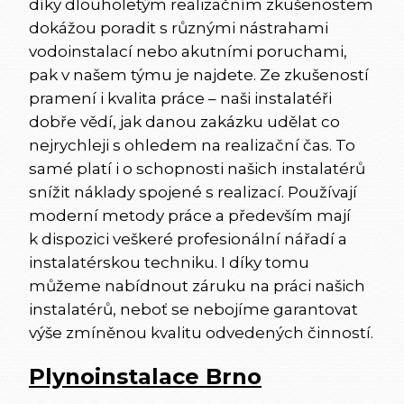
díky dlouholetým realizačním zkušenostem
dokážou poradit s různými nástrahami
vodoinstalací nebo akutními poruchami,
pak v našem týmu je najdete. Ze zkušeností
pramení i kvalita práce – naši instalatéři
dobře vědí, jak danou zakázku udělat co
nejrychleji s ohledem na realizační čas. To
samé platí i o schopnosti našich instalatérů
snížit náklady spojené s realizací. Používají
moderní metody práce a především mají
k dispozici veškeré profesionální nářadí a
instalatérskou techniku. I díky tomu
můžeme nabídnout záruku na práci našich
instalatérů, neboť se nebojíme garantovat
výše zmíněnou kvalitu odvedených činností.
Plynoinstalace Brno