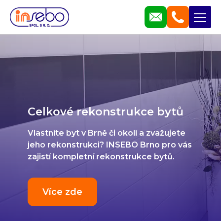
Voda - plyn - topení
Zajistíme pro Vás vodoinstalace,
rozvody vody a ostatní instalatérské
práce všeho druhu.