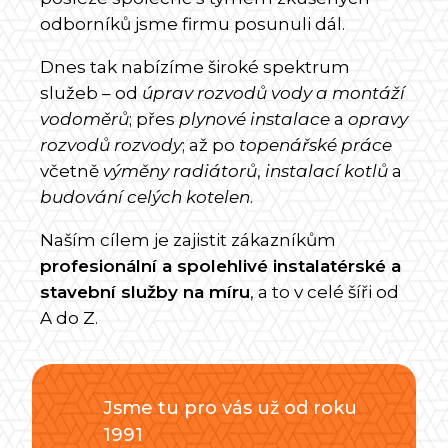
odborníků jsme firmu posunuli dál.
Dnes tak nabízíme široké spektrum
služeb – od
úprav rozvodů vody a
montáží
vodoměrů
; přes
plynové instalace
a
opravy
rozvodů rozvody
; až po
topenářské práce
včetně
výměny radiátorů
,
instalací kotlů
a
budování celých kotelen
.
Naším cílem je zajistit zákazníkům
profesionální a spolehlivé instalatérské a
stavební služby na míru
, a to v celé šíři od
A do Z.
Jsme tu pro vás už od roku
1991