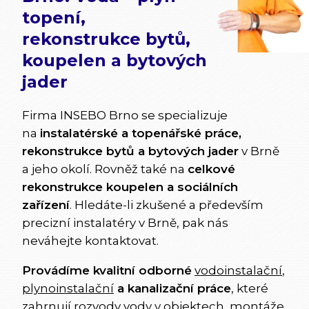
topení,
rekonstrukce bytů,
koupelen a bytových
jader
Firma INSEBO Brno se specializuje
na
instalatérské a topenářské práce,
rekonstrukce bytů a bytových jader
v Brně
a jeho okolí. Rovněž také na
celkové
rekonstrukce koupelen a sociálních
zařízení
. Hledáte-li zkušené a především
precizní instalatéry v Brně, pak nás
neváhejte kontaktovat.
Provádíme kvalitní odborné
vodoinstalační
,
plynoinstalační
a kanalizační práce
, které
zahrnují rozvody vody v objektech, montáže