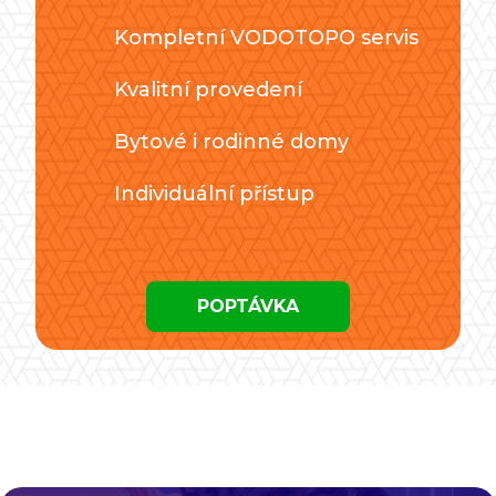
Kompletní VODOTOPO servis
Kvalitní provedení
Bytové i rodinné domy
Individuální přístup
POPTÁVKA