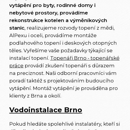
vytápění pro byty, rodinné domy i
nebytové prostory, provádíme
rekonstrukce kotelen a výměníkových
stanic
, realizujeme rozvody topení z mědi,
AlPexu i oceli, provádíme montáže
podlahového topení i deskových otopných
těles.
Vyřešíme vaše požadavky týkající se
instalací topení.
Topenáři Brno - topenářské
práce
provádí zkušení topenáři s důrazem
na preciznost. Naši odborní pracovníci vám
poradí taktéž s projektováním budoucího
vytápění. Montáž vytápění je prováděna pro
klienty z Brna a okolí.
Vodoinstalace Brno
Pokud hledáte spolehlivé instalatéry, kteří si