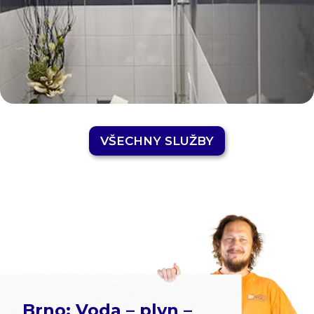
VŠECHNY SLUŽBY
Brno: Voda – plyn –