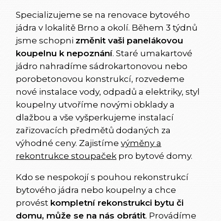
Specializujeme se na renovace bytového
jádra v lokalitě Brno a okolí. Během 3 týdnů
jsme schopni
změnit vaši panelákovou
koupelnu k nepoznání
. Staré umakartové
jádro nahradíme sádrokartonovou nebo
porobetonovou konstrukcí, rozvedeme
nové instalace vody, odpadů a elektriky, styl
koupelny utvoříme novými obklady a
dlažbou a vše vyšperkujeme instalací
zařizovacích předmětů dodaných za
výhodné ceny. Zajistíme
výměny a
rekontrukce stoupaček
pro bytové domy.
Kdo se nespokojí s pouhou rekonstrukcí
bytového jádra nebo koupelny a chce
provést
kompletní rekonstrukci bytu či
domu, může se na nás obrátit
. Provádíme