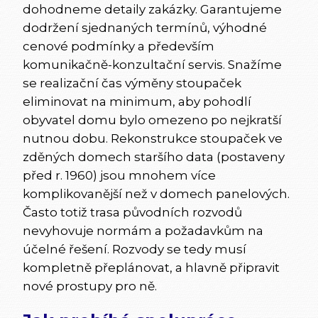
dohodneme detaily zakázky. Garantujeme
dodržení sjednaných termínů, výhodné
cenové podmínky a především
komunikačně-konzultační servis. Snažíme
se realizační čas výměny stoupaček
eliminovat na minimum, aby pohodlí
obyvatel domu bylo omezeno po nejkratší
nutnou dobu. Rekonstrukce stoupaček ve
zděných domech staršího data (postaveny
před r. 1960) jsou mnohem více
komplikovanější než v domech panelových.
Často totiž trasa původních rozvodů
nevyhovuje normám a požadavkům na
účelné řešení. Rozvody se tedy musí
kompletně přeplánovat, a hlavně připravit
nové prostupy pro ně.