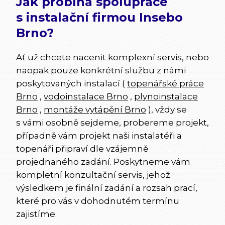
Jak probíhá spolupráce
s instalační firmou Insebo
Brno?
Ať už chcete nacenit komplexní servis, nebo
naopak pouze konkrétní službu z námi
poskytovaných instalací (
topenářské práce
Brno
,
vodoinstalace Brno
,
plynoinstalace
Brno
,
montáže vytápění Brno
), vždy se
s vámi osobně sejdeme, probereme projekt,
případně vám projekt naši instalatéři a
topenáři připraví dle vzájemně
projednaného zadání. Poskytneme vám
kompletní konzultační servis, jehož
výsledkem je finální zadání a rozsah prací,
které pro vás v dohodnutém termínu
zajistíme.