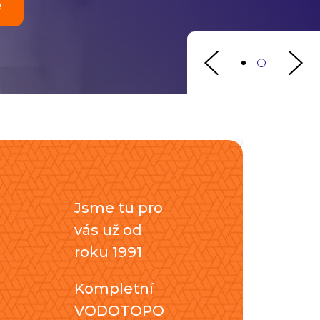
Jsme tu pro
vás už od
roku 1991
Kompletní
VODOTOPO