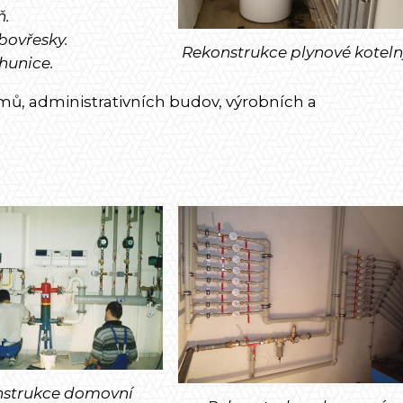
ň.
bovřesky.
Rekonstrukce plynové koteln
hunice.
mů, administrativních budov, výrobních a
strukce domovní