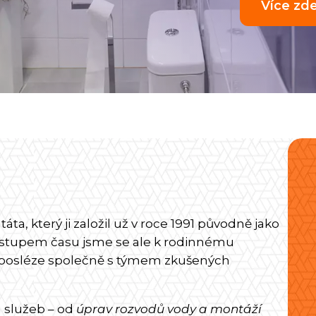
ta, který ji založil už v roce 1991 původně jako
Postupem času jsme se ale k rodinnému
 a posléze společně s týmem zkušených
 služeb – od
úprav rozvodů vody a
montáží