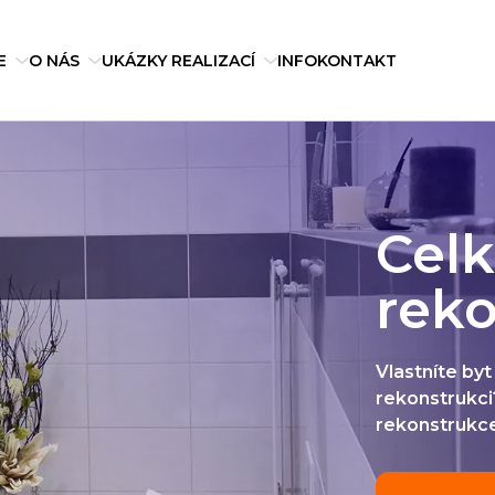
E
O NÁS
UKÁZKY REALIZACÍ
INFO
KONTAKT
Cel
rek
Vlastníte byt
rekonstrukci
rekonstrukce