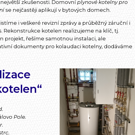
největší zkušenosti. Domovní
plynové kotelny pro
ní
se nejčastěji aplikují v bytových domech.
stíme i veškeré revizní zprávy a průběžný záruční i
. Rekonstrukce kotelen realizujeme na klíč, tj.
projekt, řešíme samotnou instalaci, ale
rativní dokumenty pro kolaudaci kotelny, dodáváme
lizace
kotelen“
d.
lovo Pole.
r.
trc.