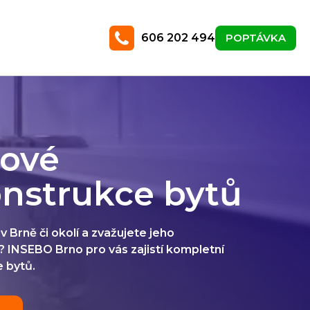
606 202 494
POPTÁVKA
kové
onstrukce bytů
 v Brně či okolí a zvažujete jeho
? INSEBO Brno pro vás zajistí kompletní
 bytů.