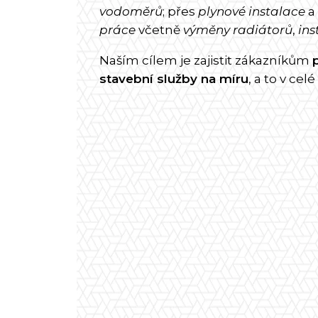
vodoměrů
; přes
plynové instalace
a
práce
včetně
výměny radiátorů
,
ins
Naším cílem je zajistit zákazníkům
stavební služby na míru
, a to v celé