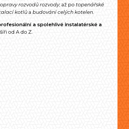
opravy rozvodů rozvody
; až po
topenářské
talací kotlů
a
budování celých kotelen
.
profesionální a spolehlivé instalatérské a
 šíři od A do Z.