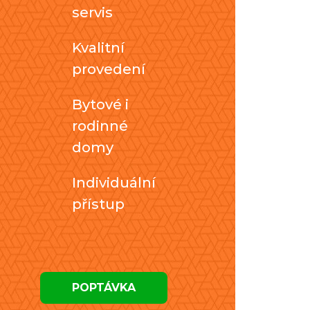
servis
Kvalitní
provedení
Bytové i
rodinné
domy
Individuální
přístup
POPTÁVKA