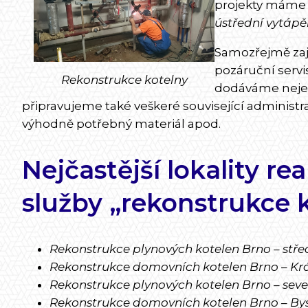
projekty máme 
ústřední vytápě
Samozřejmě zaji
pozáruční servis
Rekonstrukce kotelny
dodáváme nejen 
připravujeme také veškeré související administ
výhodně potřebný materiál apod.
Nejčastější lokality rea
služby „rekonstrukce 
Rekonstrukce plynových kotelen Brno – stře
Rekonstrukce domovních kotelen Brno – Krá
Rekonstrukce plynových kotelen Brno – seve
Rekonstrukce domovních kotelen Brno – Bys