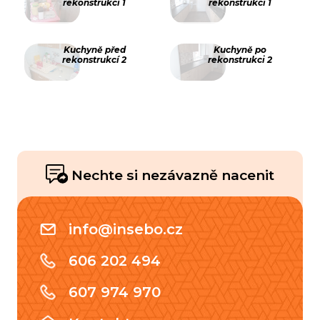
rekonstrukcí 1
rekonstrukci 1
Kuchyně před
Kuchyně po
rekonstrukcí 2
rekonstrukci 2
Nechte si nezávazně nacenit
info@insebo.cz
606 202 494
607 974 970