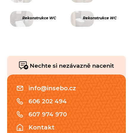
Rekonstrukce WC
Rekonstrukce WC
Nechte si nezávazně nacenit
info@insebo.cz
606 202 494
607 974 970
Kontakt