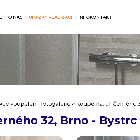
E
O NÁS
UKÁZKY REALIZACÍ
INFO
KONTAKT
ce koupelen - fotogalerie
>
Koupelna, ul. Černého 3
erného 32, Brno - Bystrc