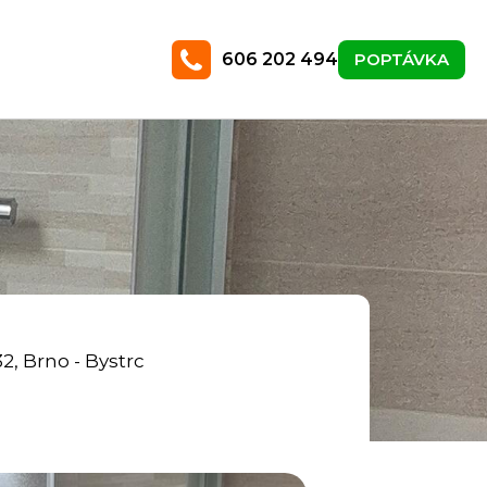
606 202 494
POPTÁVKA
2, Brno - Bystrc