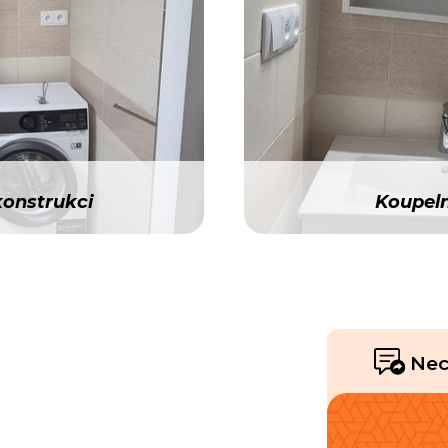
konstrukci
Koupeln
Nec