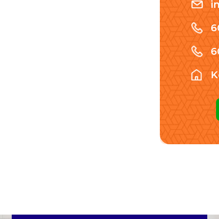
i
6
6
K