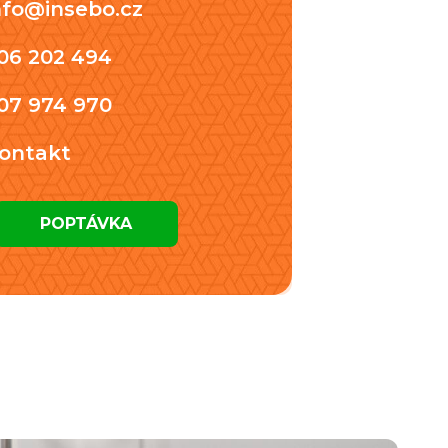
nfo@insebo.cz
06 202 494
07 974 970
ontakt
POPTÁVKA