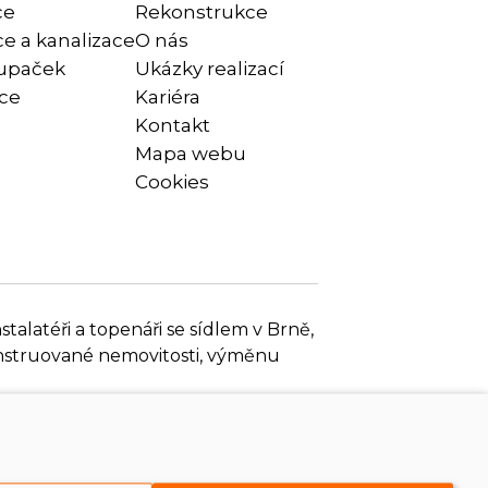
ce
Rekonstrukce
e a kanalizace
O nás
upaček
Ukázky realizací
ace
Kariéra
Kontakt
Mapa webu
Cookies
talatéři a topenáři se sídlem v Brně,
konstruované nemovitosti, výměnu