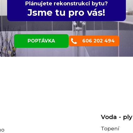
Plánujete rekonstrukci bytu?
Jsme tu pro vás!
POPTÁVKA
606 202 494
Voda - ply
Topení
no