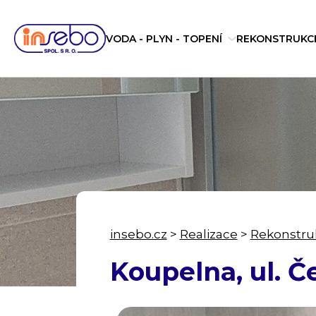
VODA - PLYN - TOPENÍ
REKONSTRUKC
insebo.cz
>
Realizace
>
Rekonstruk
Koupelna, ul. Č