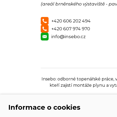
(areál brněnského výstaviště - pav
+420 606 202 494
+420 607 974 970
info@insebo.cz
Insebo: odborné topenářské práce, vo
kteří zajistí montáže plynu a v
Informace o cookies
Copyright © 2026 INSEBO, spol. s r. o.