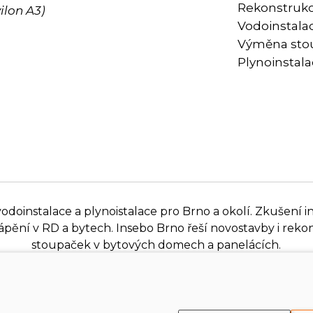
Rekonstruk
ilon A3)
Vodoinstalac
Výměna sto
Plynoinstal
doinstalace a plynoistalace pro Brno a okolí. Zkušení ins
ytápění v RD a bytech. Insebo Brno řeší novostavby i re
stoupaček v bytových domech a panelácích.