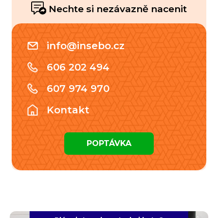
Nechte si nezávazně nacenit
info@insebo.cz
606 202 494
607 974 970
Kontakt
POPTÁVKA