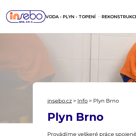
VODA - PLYN - TOPENÍ
REKONSTRUKC
insebo.cz
>
Info
>
Plyn Brno
Plyn Brno
Provádíme veškeré práce spojené s p