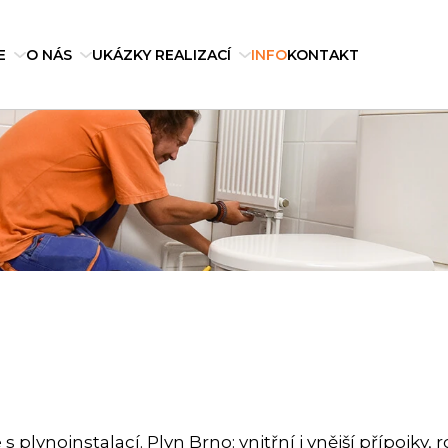
E
O NÁS
UKÁZKY REALIZACÍ
INFO
KONTAKT
lynoinstalací. Plyn Brno: vnitřní i vnější přípojky, 