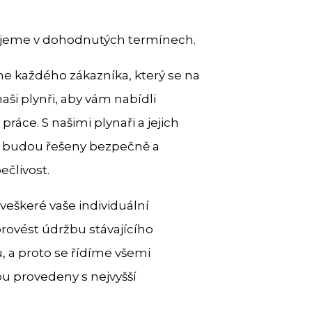
izujeme v dohodnutých termínech.
íme každého zákazníka, který se na
aši plynři, aby vám nabídli
ráce. S našimi plynaři a jejich
ce budou řešeny bezpečně a
člivost.
 veškeré vaše individuální
provést údržbu stávajícího
u, a proto se řídíme všemi
u provedeny s nejvyšší