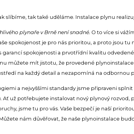
jak slíbíme, tak také uděláme. Instalace plynu real
ehlivého plynaře v Brně není snadné.
O to více si váž
še spokojenost je pro nás prioritou, a proto jsou tu n
s garancí spokojenosti a prvotřídní kvalitu odvedené p
ynu můžete mít jistotu, že provedené plynoinstala
ustředí na každý detail a nezapomíná na odbornou pe
ogiemi a nejvyššími standardy jsme připraveni splnit
. Ať už potřebujete instalovat nový plynový rozvod, 
uchy, jsme tu pro vás. Vaše bezpečí je naší priorito
Můžete nám důvěřovat, že naše plynoinstalace budo