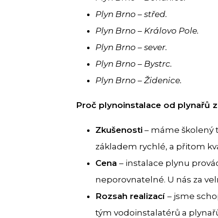
Plyn Brno – střed.
Plyn Brno – Královo Pole.
Plyn Brno – sever.
Plyn Brno – Bystrc.
Plyn Brno – Židenice.
Proč plynoinstalace od plynařů 
Zkušenosti
– máme školený tý
základem rychlé, a přitom kva
Cena
– instalace plynu prová
neporovnatelné. U nás za velm
Rozsah realizací
– jsme scho
tým vodoinstalatérů a plynařů