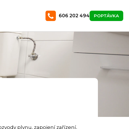
606 202 494
POPTÁVKA
rozvody plynu, zapojení zařízení,