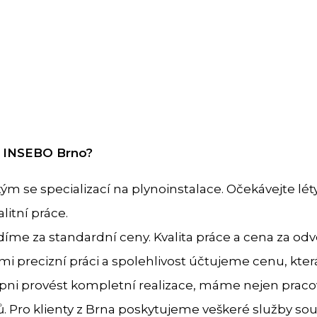
z INSEBO Brno?
m se specializací na plynoinstalace. Očekávejte lét
litní práce.
díme za standardní ceny. Kvalita práce a cena za od
i precizní práci a spolehlivost účtujeme cenu, která
pni provést kompletní realizace, máme nejen pracov
. Pro klienty z Brna poskytujeme veškeré služby souv