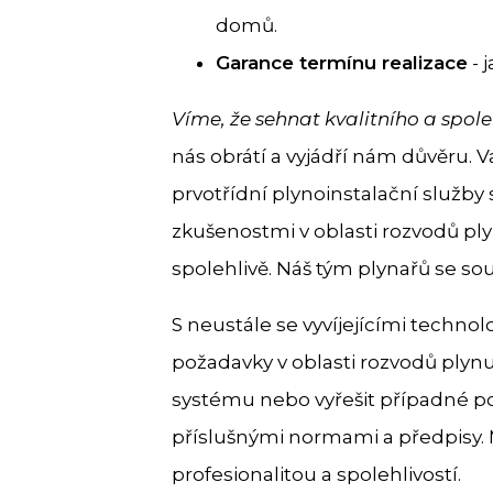
domů.
Garance termínu realizace
- 
Víme, že sehnat kvalitního a spol
nás obrátí a vyjádří nám důvěru. Va
prvotřídní plynoinstalační služby 
zkušenostmi v oblasti rozvodů pl
spolehlivě. Náš tým plynařů se so
S neustále se vyvíjejícími technol
požadavky v oblasti rozvodů plynu
systému nebo vyřešit případné por
příslušnými normami a předpisy. 
profesionalitou a spolehlivostí.