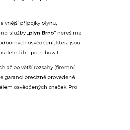
 vnější přípojky plynu,
mci služby „
plyn Brno
“ neřešíme
 odborných osvědčení, která jsou
budete-li ho potřebovat.
 až po větší rozsahy (firemní
áte garanci precizně provedené
iálem osvědčených značek. Pro