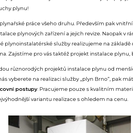
uchy plynu!
plynařské práce všeho druhu. Především pak vnitřní a
talace plynových zařízení a jejich revize. Naopak v rá
é plynoinstalatérské služby realizujeme na základě
. Zajistíme pro vás taktéž projekt instalace plynu, 
ou různorodých projektů instalace plynu od menších
nás vyberete na realizaci služby „plyn Brno“, pak m
covní postupy
. Pracujeme pouze s kvalitním mater
jvýhodnější variantu realizace s ohledem na cenu.